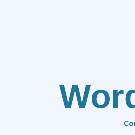
Wor
Co